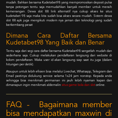
mudah. Bahkan bersama Kudetabet98 yang mempromosikan deposit pulsa
tanpa potongan tentu saja memudahkan banyak member untuk meraih
kemenangan. Dewa slot 88 link alternatif nya cukup akses ke situs
kudetabet 98 saja maka kita sudah bisa akses secara mudah. Sistem dewa
slot 88 apk juga mengikuti modern nya jaman dan teknologi yang sudah
berkembang pesat
Dimana Cara Daftar Bersama
Kudetabet98 Yang Baik dan Benar
Tentu saja dari segi cara daftar bersama Kudetabet98 sangatlah mudah dan
sederhana saja. Cukup melakukan pendaftaran langsung dari website di
kolom pendaftaran. Maka user id akan langsung siap saat itu juga (dalam
hitungan per detik).
Ataupun untuk lebih efisien bisa melalui Livechat, Whatsapp, Telegram dan
Email pastinya didukung service selama 1x24 jam nonstop. Kepada anda
sehingga bisa menikmati permainan ini jauh lebih nyaman kapan dan
dimanapun ingin menikmati aldernalin
situs game bola dan slot
online.
FAQ - Bagaimana member
bisa mendapatkan maxwin di