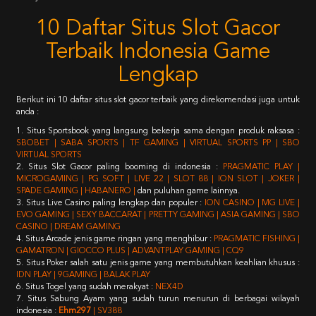
10 Daftar Situs Slot Gacor
Terbaik Indonesia Game
Lengkap
Berikut ini 10 daftar situs slot gacor terbaik yang direkomendasi juga untuk
anda :
1. Situs Sportsbook yang langsung bekerja sama dengan produk raksasa :
SBOBET | SABA SPORTS | TF GAMING | VIRTUAL SPORTS PP | SBO
VIRTUAL SPORTS
2. Situs Slot Gacor paling booming di indonesia :
PRAGMATIC PLAY |
MICROGAMING | PG SOFT | LIVE 22 | SLOT 88 | ION SLOT | JOKER |
SPADE GAMING | HABANERO |
dan puluhan game lainnya.
3. Situs Live Casino paling lengkap dan populer :
ION CASINO | MG LIVE |
EVO GAMING | SEXY BACCARAT | PRETTY GAMING | ASIA GAMING | SBO
CASINO | DREAM GAMING
4. Situs Arcade jenis game ringan yang menghibur :
PRAGMATIC FISHING |
GAMATRON | GIOCCO PLUS | ADVANTPLAY GAMING | CQ9
5. Situs Poker salah satu jenis game yang membutuhkan keahlian khusus :
IDN PLAY | 9GAMING | BALAK PLAY
6. Situs Togel yang sudah merakyat :
NEX4D
7. Situs Sabung Ayam yang sudah turun menurun di berbagai wilayah
indonesia :
Ehm297
| SV388