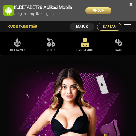
×
KUDETABET98 Aplikasi Mobile
UNDUH
Jangan tampilkan lagi hari ini
MASUK
DAFTAR
HOT GAMES
SLOTS
LIVE CASINO
RACE
;;