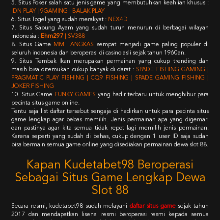
5. Situs Poker salah satu jenis game yang membutuhkan keahlian khusus :
IDN PLAY | 9GAMING | BALAK PLAY
6. Situs Togel yang sudah merakyat :
NEX4D
7. Situs Sabung Ayam yang sudah turun menurun di berbagai wilayah
indonesia :
Ehm297
| SV388
8. Situs Game
MM TANGKAS
sempat menjadi game paling populer di
seluruh indonesia dan beroperasi di casino asli sejak tahun 1960an.
9. Situs Tembak Ikan merupakan permainan yang cukup trending dan
masih bisa ditemukan cukup banyak di darat :
SPADE FISHING GAMING |
PRAGMATIC PLAY FISHING | CQ9 FISHING | SPADE GAMING FISHING |
JOKER FISHING
10. Situs Game
FUNKY GAMES
yang hadir terbaru untuk menghibur para
pecinta situs game online.
Tentu saja list daftar tersebut sengaja di hadirkan untuk para pecinta situs
game lengkap agar bebas memilih. Jenis permainan apa yang digemari
dan pastinya agar kita semua tidak repot lagi memilih jenis permainan.
Karena seperti yang sudah di bahas, cukup dengan 1 user ID saja sudah
bisa bermain semua game online yang disediakan permainan dewa slot 88.
Kapan Kudetabet98 Beroperasi
Sebagai Situs Game Lengkap Dewa
Slot 88
Secara resmi, kudetabet98 sudah melayani
daftar situs game
sejak tahun
2017 dan mendapatkan lisensi resmi beroperasi resmi kepada semua