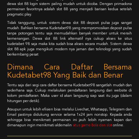
dewa slot 88 login sistem paling mudah untuk dicoba. Dengan primadona
permainan favoritnya adalah slot 88 yang menjadi barisan kedua setelah
pragmatic play.
Tidak tanggung, untuk sistem dewa slot 88 deposit pulsa juga sangat
mudah. Bahkan bersama Kudetabet98 yang mempromosikan deposit pulsa
tanpa potongan tentu saja memudahkan banyak member untuk meraih
kemenangan. Dewa slot 88 link alternatif nya cukup akses ke situs
kudetabet 98 saja maka kita sudah bisa akses secara mudah. Sistem dewa
slot 88 apk juga mengikuti modern nya jaman dan teknologi yang sudah
berkembang pesat
Dimana Cara Daftar Bersama
Kudetabet98 Yang Baik dan Benar
Tentu saja dari segi cara daftar bersama Kudetabet98 sangatlah mudah dan
sederhana saja. Cukup melakukan pendaftaran langsung dari website di
kolom pendaftaran. Maka user id akan langsung siap saat itu juga (dalam
hitungan per detik).
Ataupun untuk lebih efisien bisa melalui Livechat, Whatsapp, Telegram dan
Email pastinya didukung service selama 1x24 jam nonstop. Kepada anda
sehingga bisa menikmati permainan ini jauh lebih nyaman kapan dan
dimanapun ingin menikmati aldernalin
situs game bola dan slot
online.