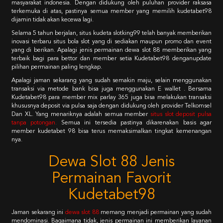
masyarakat indonesia. Dengan didukung oleh puluhan provider raksasa
terkemuka di atas, pastinya semua member yang memilih kudetabet98
dijamin tidak akan kecewa lagi.
Selama 5 tahun berjalan, situs kudeta slotking99 telah banyak memberikan
inovasi terbaru situs bola slot yang di sediakan maupun promo dan event
yang di berikan. Apalagi jenis permainan dewa slot 88 memberikan yang
terbaik bagi para bettor dan member setia Kudetabet98 denganupdate
pilihan permainan paling lengkap.
Apalagi jaman sekarang yang sudah semakin maju, selain menggunakan
transaksi via metode bank bisa juga menggunakan E wallet . Bersama
Kudetabet98 para member mix parlay 365 juga bisa melakukan transaksi
khususnya deposit via pulsa saja dengan didukung oleh provider Telkomsel
Dan XL. Yang menariknya adalah semua member
situs slot deposit pulsa
tanpa potongan
.
Semua ini tersedia pastinya dikarenakan basis agar
member kudetabet 98 bisa terus memaksimalkan tingkat kemenangan
nya.
Dewa Slot 88 Jenis
Permainan Favorit
Kudetabet98
Jaman sekarang ini
dewa slot 88
memang menjadi permainan yang sudah
mendominasi. Bagaimana tidak, jenis permainan ini memberikan layanan