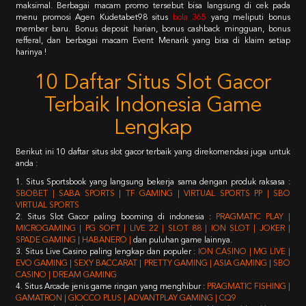
maksimal. Berbagai macam promo tersebut bisa langsung di cek pada
menu promosi Agen Kudetabet98 situs
bola 365
yang meliputi bonus
member baru. Bonus deposit harian, bonus cashback mingguan, bonus
refferal, dan berbagai macam Event Menarik yang bisa di klaim setiap
harinya !
10 Daftar Situs Slot Gacor
Terbaik Indonesia Game
Lengkap
Berikut ini 10 daftar situs slot gacor terbaik yang direkomendasi juga untuk
anda :
1. Situs Sportsbook yang langsung bekerja sama dengan produk raksasa :
SBOBET | SABA SPORTS | TF GAMING | VIRTUAL SPORTS PP | SBO
VIRTUAL SPORTS
2. Situs Slot Gacor paling booming di indonesia :
PRAGMATIC PLAY |
MICROGAMING | PG SOFT | LIVE 22 | SLOT 88 | ION SLOT | JOKER |
SPADE GAMING | HABANERO |
dan puluhan game lainnya.
3. Situs Live Casino paling lengkap dan populer :
ION CASINO | MG LIVE |
EVO GAMING | SEXY BACCARAT | PRETTY GAMING | ASIA GAMING | SBO
CASINO | DREAM GAMING
4. Situs Arcade jenis game ringan yang menghibur :
PRAGMATIC FISHING |
GAMATRON | GIOCCO PLUS | ADVANTPLAY GAMING | CQ9