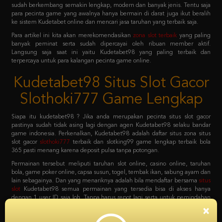
para pecinta game yang awalnya hanya bermain di darat juga ikut beralih
ke sistem Kudetabet online dan mencari jasa taruhan yang terbaik saja.
Para artikel ini kita akan merekomendasikan
zona slot terbaik
yang paling
banyak peminat serta sudah dipercayai oleh ribuan member aktif.
Langsung saja saat ini yaitu Kudetabet98 yang paling terbaik dan
terpercaya untuk para kalangan pecinta game online.
Kudetabet98 Situs Slot Gacor
Slothoki777 Game Lengkap
Siapa itu kudetabet98 ? Jika anda merupakan pecinta situs slot gacor
pastinya sudah tidak asing lagi dengan agen Kudetabet98 selaku bandar
game indonesia. Perkenalkan, Kudetabet98 adalah daftar situs zona situs
slot gacor
slothoki777
terbaik dan slotking99 game lengkap terbaik bola
365 pasti menang karena deposit pulsa tanpa potongan.
Permainan tersebut meliputi taruhan slot online, casino online, taruhan
bola, game poker online, capsa susun, togel, tembak ikan, sabung ayam dan
lain sebagainya. Dan yang menariknya adalah bila mendaftar bersama
situs
slot
Kudetabet98 semua permainan yang tersedia bisa di akses hanya
dengan 1 user ID saja loh. Tanpa harus repot lagi serta untuk pemindahan
saldo dari kudetabet game yang berlaku semuanya otomatis dipindahkan.
×
Kenapa Kita Harus