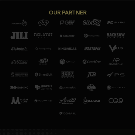
OUR PARTNER