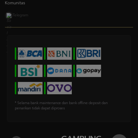
Telegram
* Selama bank maintenance dan bank offline deposit dan
penarikan tidak dapat diproses