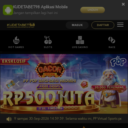
×
KUDETABET98 Aplikasi Mobile
UNDUH
Jangan tampilkan lagi hari ini
MASUK
DAFTAR
HOT GAMES
SLOTS
LIVE CASINO
RACE
;;
14.59.59 sampai 30-Sep-2026 14.59.59. Selama waktu ini, PP Virtual Sports permai