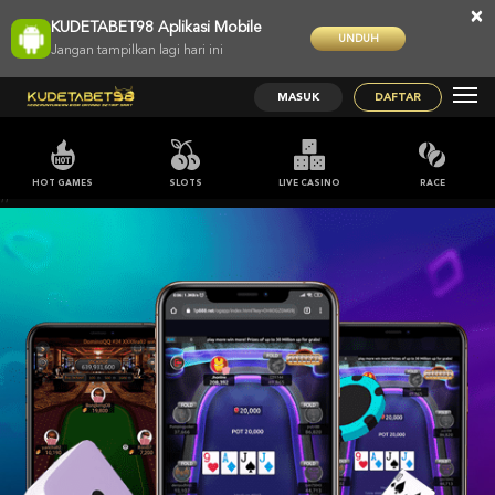
×
KUDETABET98 Aplikasi Mobile
UNDUH
Jangan tampilkan lagi hari ini
MASUK
DAFTAR
HOT GAMES
SLOTS
LIVE CASINO
RACE
;;