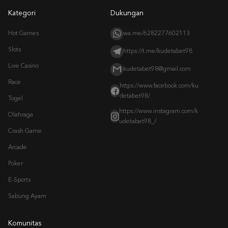
Kategori
Dukungan
Hot Games
wa.me/6282277602113
Slots
https://t.me/kudetabet98
Live Casino
kudetabet98@gmail.com
Race
https://www.facebook.com/ku
detabet98/
Togel
https://www.instagram.com/k
Olahraga
udetabet98_/
Crash Game
Arcade
Poker
E-Sports
Sabung Ayam
Komunitas