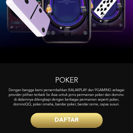
POKER
Dengan bangga kami persembahkan BALAKPLAY dan 9GAMING sebagai
provider pilihan terbaik Se Asia untuk jenis permainan poker dan domino.
di dalamnya dilengkapi dengan berbagai permainan seperti poker,
dominoQQ, poker omaha, bandar poker, bandar ceme, capsa susun.
DAFTAR