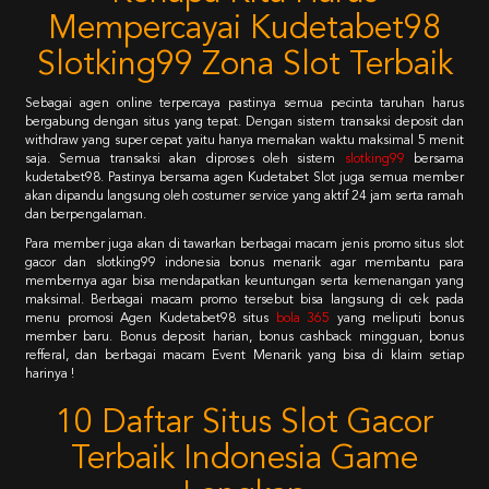
Mempercayai Kudetabet98
Slotking99 Zona Slot Terbaik
Sebagai agen online terpercaya pastinya semua pecinta taruhan harus
bergabung dengan situs yang tepat. Dengan sistem transaksi deposit dan
withdraw yang super cepat yaitu hanya memakan waktu maksimal 5 menit
saja. Semua transaksi akan diproses oleh sistem
slotking99
bersama
kudetabet98. Pastinya bersama agen Kudetabet Slot juga semua member
akan dipandu langsung oleh costumer service yang aktif 24 jam serta ramah
dan berpengalaman.
Para member juga akan di tawarkan berbagai macam jenis promo situs slot
gacor dan slotking99 indonesia bonus menarik agar membantu para
membernya agar bisa mendapatkan keuntungan serta kemenangan yang
maksimal. Berbagai macam promo tersebut bisa langsung di cek pada
menu promosi Agen Kudetabet98 situs
bola 365
yang meliputi bonus
member baru. Bonus deposit harian, bonus cashback mingguan, bonus
refferal, dan berbagai macam Event Menarik yang bisa di klaim setiap
harinya !
10 Daftar Situs Slot Gacor
Terbaik Indonesia Game