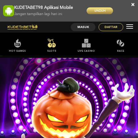
×
KUDETABET98 Aplikasi Mobile
UNDUH
Jangan tampilkan lagi hari ini
MASUK
DAFTAR
HOT GAMES
SLOTS
LIVE CASINO
RACE
;;