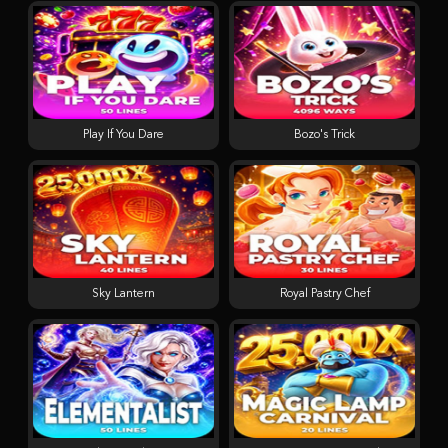
Play If You Dare
Bozo's Trick
Sky Lantern
Royal Pastry Chef