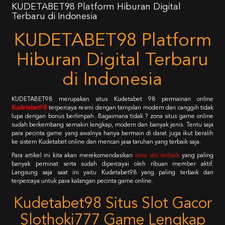
KUDETABET98 Platform Hiburan Digital
Terbaru di Indonesia
KUDETABET98 Platform
Hiburan Digital Terbaru
di Indonesia
KUDETABET98 merupakan situs Kudetabet 98 permainan online
Kudetabet98
terpercaya resmi dengan tampilan modern dan canggih tidak
lupa dengan bonus berlimpah. Bagaimana tidak ? zona situs game online
sudah berkembang semakin lengkap, modern dan banyak jenis. Tentu saja
para pecinta game yang awalnya hanya bermain di darat juga ikut beralih
ke sistem Kudetabet online dan mencari jasa taruhan yang terbaik saja.
Para artikel ini kita akan merekomendasikan
zona slot terbaik
yang paling
banyak peminat serta sudah dipercayai oleh ribuan member aktif.
Langsung saja saat ini yaitu Kudetabet98 yang paling terbaik dan
terpercaya untuk para kalangan pecinta game online.
Kudetabet98 Situs Slot Gacor
Slothoki777 Game Lengkap