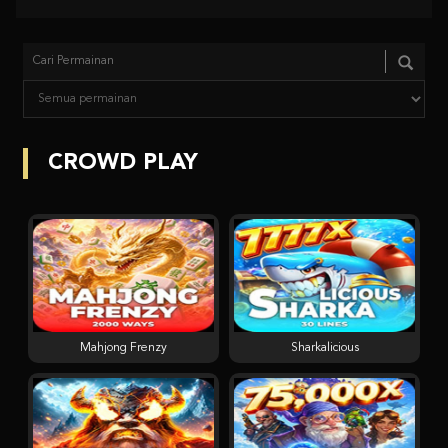
CROWD PLAY
Mahjong Frenzy
Sharkalicious