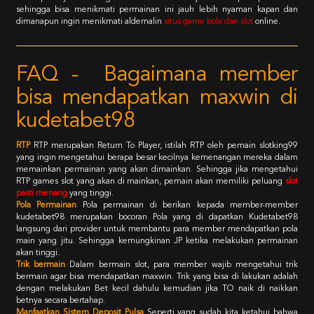
sehingga bisa menikmati permainan ini jauh lebih nyaman kapan dan
dimanapun ingin menikmati aldernalin
situs game bola dan slot
online.
FAQ - Bagaimana member
bisa mendapatkan maxwin di
kudetabet98
RTP
RTP merupakan Return To Player, istilah RTP oleh pemain slotking99
yang ingin mengetahui berapa besar kecilnya kemenangan mereka dalam
memainkan permainan yang akan dimainkan. Sehingga jika mengetahui
RTP games slot yang akan di mainkan, pemain akan memiliki peluang
slot
pasti menang
yang tinggi.
Pola Permainan
Pola permainan di berikan kepada member-member
kudetabet98 merupakan bocoran Pola yang di dapatkan Kudetabet98
langsung dari provider untuk membantu para member mendapatkan pola
main yang jitu. Sehingga kemungkinan JP ketika melakukan permainan
akan tinggi.
Trik bermain
Dalam bermain slot, para member wajib mengetahui trik
bermain agar bisa mendapatkan maxwin. Trik yang bisa di lakukan adalah
dengan melakukan Bet kecil dahulu kemudian jika TO naik di naikkan
betnya secara bertahap.
Manfaatkan Sistem Deposit Pulsa
Seperti yang sudah kita ketahui bahwa